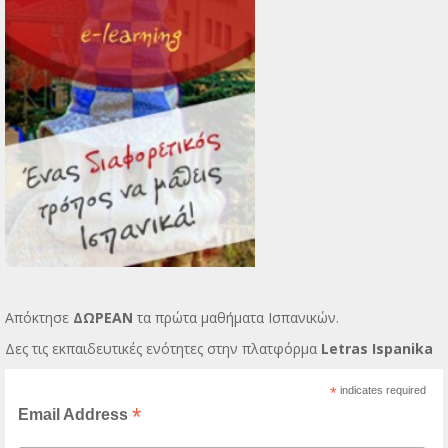
Απόκτησε
ΔΩΡΕΑΝ
τα πρώτα μαθήματα Ισπανικών.
Δες τις εκπαιδευτικές ενότητες στην πλατφόρμα
Letras Ispanika
*
indicates required
*
Email Address