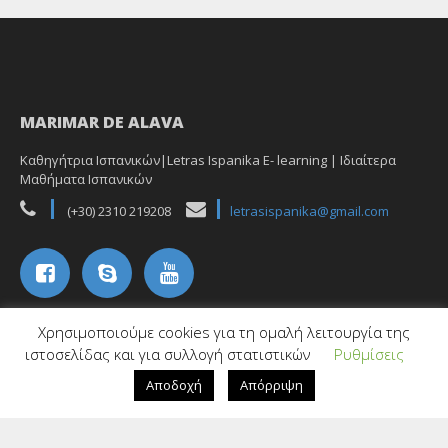
MARIMAR DE ALAVA
Καθηγήτρια Ισπανικών|Letras Ispanika E- learning | Ιδιαίτερα
Μαθήματα Ισπανικών
(+30) 2310 219208
letrasispanika@gmail.com
Χρησιμοποιούμε cookies για τη ομαλή λειτουργία της
ιστοσελίδας και για συλλογή στατιστικών
Ρυθμίσεις
Αποδοχή
Απόρριψη
Copyright ©2020 Letras Ispanika all rights reserved
Designed by Marimar de Alava
Plethora Themes