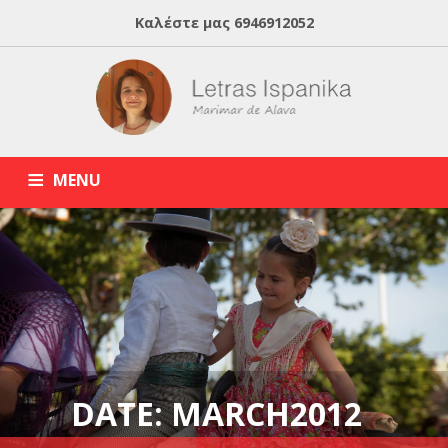
Καλέστε μας
6946912052
MENU
HOME
ABOUT MARIMAR
ΙΣΠΑΝΙΚΑ ONLINE
BLOG
ΙΔΙΑΙΤΕΡΑ ΜΑΘΗΜΑΤΑ ΙΣΠΑΝΙΚΩΝ
DATE: MARCH2012