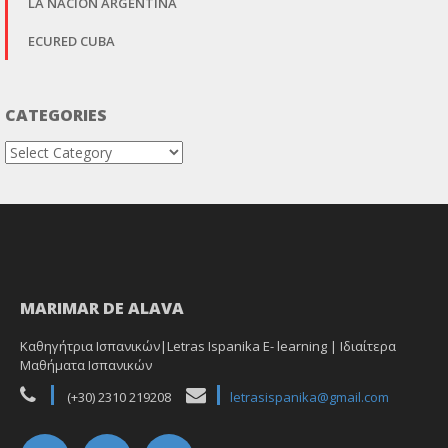
LA NACIÓN ARGENTINA
ECURED CUBA
CATEGORIES
Categories
MARIMAR DE ALAVA
Καθηγήτρια Ισπανικών|Letras Ispanika E- learning | Ιδιαίτερα
Μαθήματα Ισπανικών
(+30) 2310 219208
letrasispanika@gmail.com