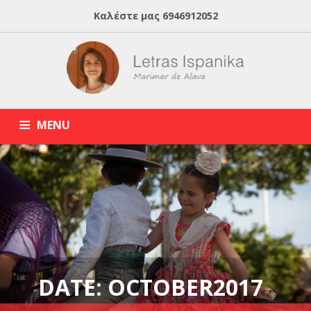
Καλέστε μας
6946912052
MENU
HOME
ABOUT MARIMAR
ΙΣΠΑΝΙΚΑ ONLINE
BLOG
ΙΔΙΑΙΤΕΡΑ ΜΑΘΗΜΑΤΑ ΙΣΠΑΝΙΚΩΝ
DATE: OCTOBER2017