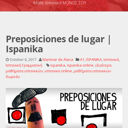
Μάθε Ισπανικά ΜΟΝΟΣ ΣΟΥ
Preposiciones de lugar |
Ispanika
October 6, 2017
Marimar de Alava
A1
,
ISPANIKA
,
Ισπανικά
,
Ισπανική Γραμματική
ispanika
,
ispanika online
,
ιδιαίτερα
μαθήματα ισπανικών
,
ισπανικα online
,
μαθήματα ισπανικών
δωρεάν