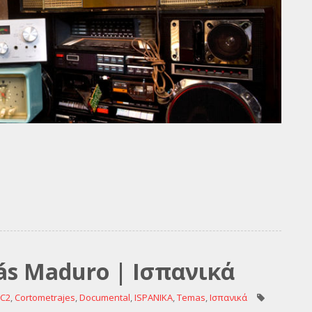
lás Maduro | Ισπανικά
C2
,
Cortometrajes
,
Documental
,
ISPANIKA
,
Temas
,
Ισπανικά