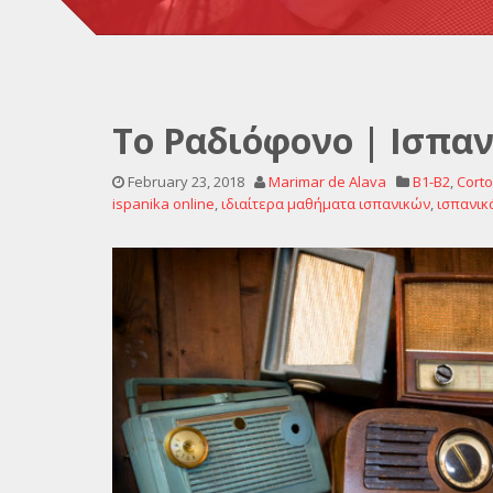
Το Ραδιόφονο | Ισπα
February 23, 2018
Marimar de Alava
B1-B2
,
Cort
ispanika online
,
ιδιαίτερα μαθήματα ισπανικών
,
ισπανικ