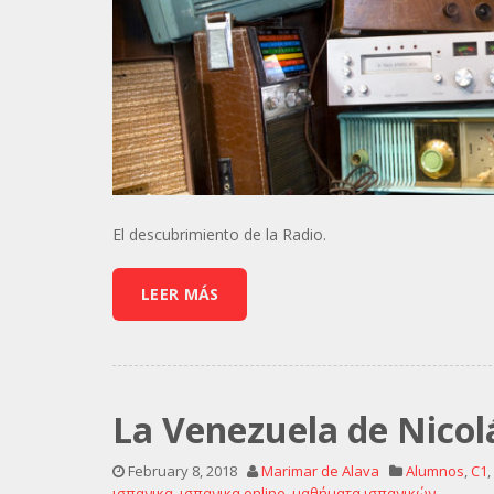
El descubrimiento de la Radio.
LEER MÁS
La Venezuela de Nico
February 8, 2018
Marimar de Alava
Alumnos
,
C1
,
ισπανικα
,
ισπανικα online
,
μαθήματα ισπανικών