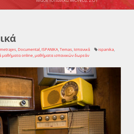
Μάθε Ισπανικά ΜΟΝΟΣ ΣΟΥ
νικά
ometrajes
,
Documental
,
ISPANIKA
,
Temas
,
Ισπανικά
ispanika
,
ά μαθήματα online
,
μαθήματα ισπανικών δωρεάν