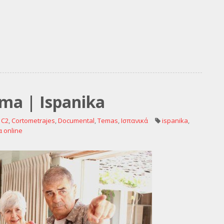
ema | Ispanika
,
C2
,
Cortometrajes
,
Documental
,
Temas
,
Ισπανικά
ispanika
,
α online