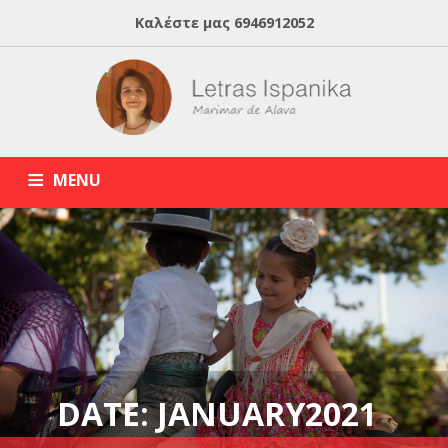
Καλέστε μας
6946912052
MENU
HOME
ABOUT MARIMAR
ΙΣΠΑΝΙΚΑ ONLINE
BLOG
ΙΔΙΑΙΤΕΡΑ ΜΑΘΗΜΑΤΑ ΙΣΠΑΝΙΚΩΝ
DATE: JANUARY2021