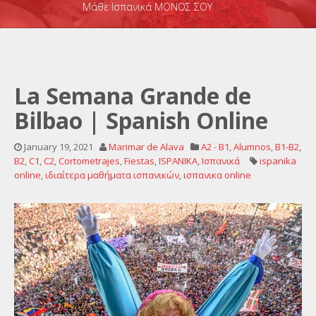
Μάθε Ισπανικά ΜΟΝΟΣ ΣΟΥ
La Semana Grande de
Bilbao | Spanish Online
January 19, 2021
Marimar de Alava
A2 - B1
,
Alumnos
,
B1-B2
,
B2
,
C1
,
C2
,
Cortometrajes
,
Fiestas
,
ISPANIKA
,
Ισπανικά
ispanika
online
,
ιδιαίτερα μαθήματα ισπανικών
,
ισπανικα online