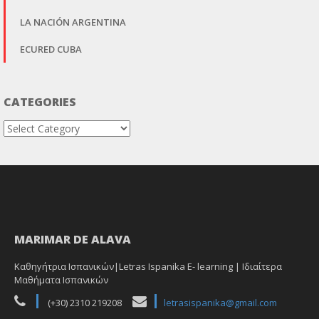
LA NACIÓN ARGENTINA
ECURED CUBA
CATEGORIES
Categories
MARIMAR DE ALAVA
Καθηγήτρια Ισπανικών|Letras Ispanika E- learning | Ιδιαίτερα
Μαθήματα Ισπανικών
(+30) 2310 219208
letrasispanika@gmail.com