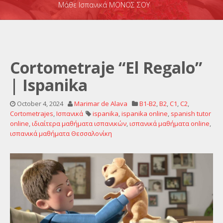
Μάθε Ισπανικά ΜΟΝΟΣ ΣΟΥ
Cortometraje “El Regalo”
| Ispanika
October 4, 2024
Marimar de Alava
B1-B2
,
B2
,
C1
,
C2
,
Cortometrajes
,
Ισπανικά
ispanika
,
ispanika online
,
spanish tutor
online
,
ιδιαίτερα μαθήματα ισπανικών
,
ισπανικά μαθήματα online
,
ισπανικά μαθήματα Θεσσαλονίκη