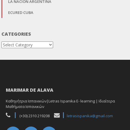
LA NACIÓN ARGENTINA
ECURED CUBA
CATEGORIES
Categories
MARIMAR DE ALAVA
Καθηγήτρια Ισπανικών|Letras Ispanika E- learning | Ιδιαίτερα
Μαθήματα Ισπανικών
(+30) 2310 219208
letrasispanika@gmail.com