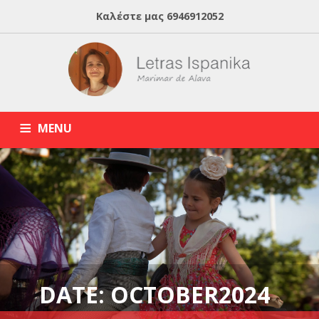
Καλέστε μας
6946912052
MENU
HOME
ABOUT MARIMAR
ΙΣΠΑΝΙΚΑ ONLINE
BLOG
ΙΔΙΑΙΤΕΡΑ ΜΑΘΗΜΑΤΑ ΙΣΠΑΝΙΚΩΝ
DATE: OCTOBER2024