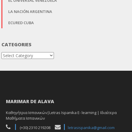
EL UNIVERSAL VENEZUELA
LA NACIÓN ARGENTINA
ECURED CUBA
CATEGORIES
Categories
MARIMAR DE ALAVA
Καθηγήτρια Ισπανικών|Letras Ispanika E- learning | Ιδιαίτερα
Μαθήματα Ισπανικών
(+30) 2310 219208
letrasispanika@gmail.com