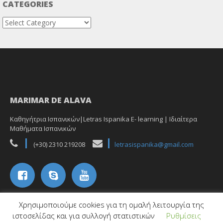
CATEGORIES
Categories
MARIMAR DE ALAVA
Καθηγήτρια Ισπανικών|Letras Ispanika E- learning | Ιδιαίτερα
Μαθήματα Ισπανικών
(+30) 2310 219208
letrasispanika@gmail.com
Χρησιμοποιούμε cookies για τη ομαλή λειτουργία της
ιστοσελίδας και για συλλογή στατιστικών
Ρυθμίσεις