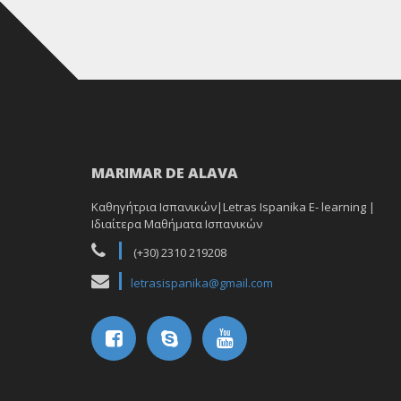
MARIMAR DE ALAVA
Καθηγήτρια Ισπανικών|Letras Ispanika E- learning |
Ιδιαίτερα Μαθήματα Ισπανικών
(+30) 2310 219208
letrasispanika@gmail.com