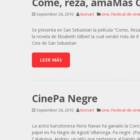
Come, reza, amaMás 
September 26, 2010
leonart
cine
,
Festival de cin
Se presenta en San Sebastian la película “Come, Reza
la novela de Elizabeth Gilbert la cual vendió más de 
Cine de San Sebastian
LEER MÁS
CinePa Negre
September 26, 2010
leonart
cine
,
Festival de cin
La actriz barcelonesa Nora Navas ha ganado la Concha
papel en Pa Negre de Agustí Villaronga. Pa negre (Pa
Catalunya, Andreu, un niño que pertenece al bando de