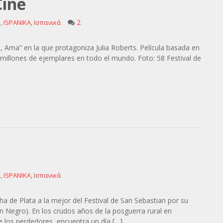
Cine
2
e
,
ISPANIKA
,
Ισπανικά
, Ama” en la que protagoniza Julia Roberts. Película basada en
8 millones de ejemplares en todo el mundo. Foto: 58 Festival de
e
,
ISPANIKA
,
Ισπανικά
 de Plata a la mejor del Festival de San Sebastian por su
n Negro). En los crudos años de la posguerra rural en
 los perdedores, encuentra un día […]