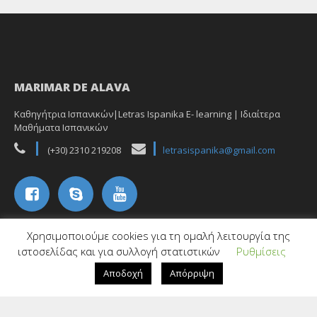
MARIMAR DE ALAVA
Καθηγήτρια Ισπανικών|Letras Ispanika E- learning | Ιδιαίτερα
Μαθήματα Ισπανικών
(+30) 2310 219208
letrasispanika@gmail.com
Χρησιμοποιούμε cookies για τη ομαλή λειτουργία της
ιστοσελίδας και για συλλογή στατιστικών
Ρυθμίσεις
Αποδοχή
Απόρριψη
Copyright ©2020 Letras Ispanika all rights reserved
Designed by Marimar de Alava
Plethora Themes