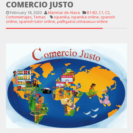
COMERCIO JUSTO
February 18, 2020
Marimar de Alava
B1-B2
,
C1
,
C2
,
Cortometrajes
,
Temas
ispanika
,
ispanika online
,
spanish
online
,
spanish tutor online
,
μαθηματα ισπανικων online