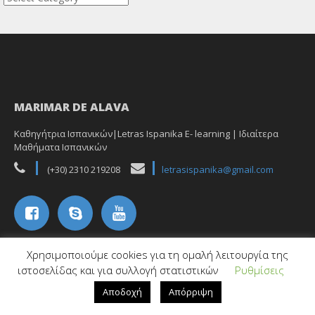
MARIMAR DE ALAVA
Καθηγήτρια Ισπανικών|Letras Ispanika E- learning | Ιδιαίτερα
Μαθήματα Ισπανικών
(+30) 2310 219208
letrasispanika@gmail.com
Χρησιμοποιούμε cookies για τη ομαλή λειτουργία της
ιστοσελίδας και για συλλογή στατιστικών
Ρυθμίσεις
Αποδοχή
Απόρριψη