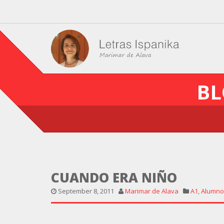
BL
CUANDO ERA NIÑO
September 8, 2011
Marimar de Alava
A1
,
Alumno