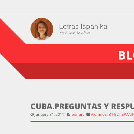
BL
CUBA.PREGUNTAS Y RESP
January 31, 2011
leonart
Alumnos
,
B1-B2
,
ISPANI