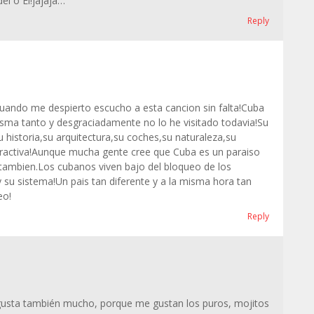
l o El!jajaja…
Reply
uando me despierto escucho a esta cancion sin falta!Cuba
asma tanto y desgraciadamente no lo he visitado todavia!Su
 historia,su arquitectura,su coches,su naturaleza,su
tractiva!Aunque mucha gente cree que Cuba es un paraiso
,tambien.Los cubanos viven bajo del bloqueo de los
 su sistema!Un pais tan diferente y a la misma hora tan
eo!
Reply
 gusta también mucho, porque me gustan los puros, mojitos