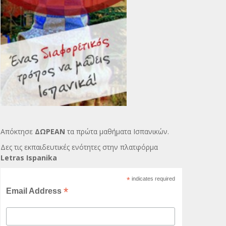
Απόκτησε
ΔΩΡΕΑΝ
τα πρώτα μαθήματα Ισπανικών.
Δες τις εκπαιδευτικές ενότητες στην πλατφόρμα
Letras Ispanika
*
indicates required
*
Email Address