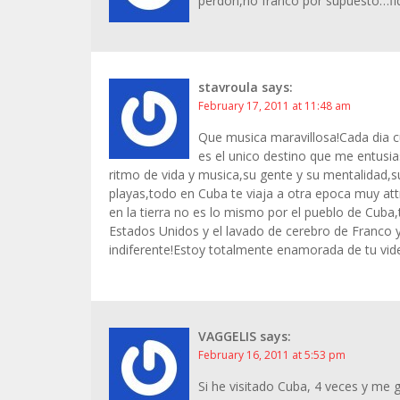
perdon,no franco por supuesto…fide
stavroula
says:
February 17, 2011 at 11:48 am
Que musica maravillosa!Cada dia c
es el unico destino que me entusi
ritmo de vida y musica,su gente y su mentalidad,su
playas,todo en Cuba te viaja a otra epoca muy at
en la tierra no es lo mismo por el pueblo de Cuba
Estados Unidos y el lavado de cerebro de Franco y
indiferente!Estoy totalmente enamorada de tu vid
VAGGELIS
says:
February 16, 2011 at 5:53 pm
Si he visitado Cuba, 4 veces y me