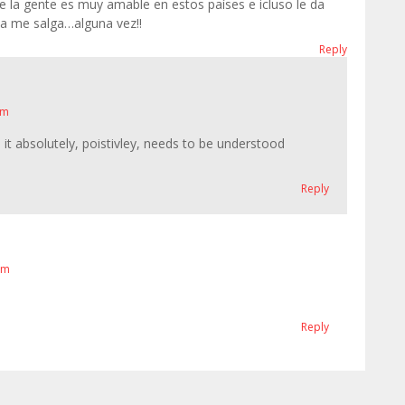
ue la gente es muy amable en estos países e icluso le da
ala me salga…alguna vez!!
Reply
am
 it absolutely, poistivley, needs to be understood
Reply
pm
Reply