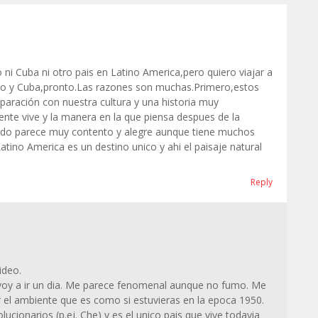
 ni Cuba ni otro pais en Latino America,pero quiero viajar a
co y Cuba,pronto.Las razones son muchas.Primero,estos
mparación con nuestra cultura y una historia muy
te vive y la manera en la que piensa despues de la
do parece muy contento y alegre aunque tiene muchos
ino America es un destino unico y ahi el paisaje natural
Reply
ideo.
voy a ir un dia. Me parece fenomenal aunque no fumo. Me
 el ambiente que es como si estuvieras en la epoca 1950.
ucionarios (p.ej. Che) y es el unico pais que vive todavia