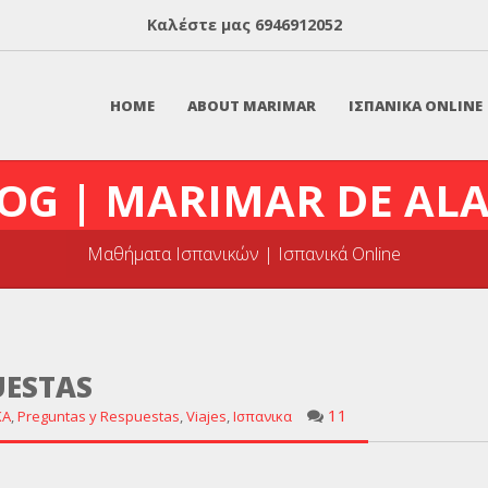
Καλέστε μας
6946912052
HOME
ABOUT MARIMAR
ΙΣΠΑΝΙΚΑ ONLINE
OG | MARIMAR DE AL
Μαθήματα Ισπανικών | Ισπανικά Online
UESTAS
11
KA
,
Preguntas y Respuestas
,
Viajes
,
Ισπανικα