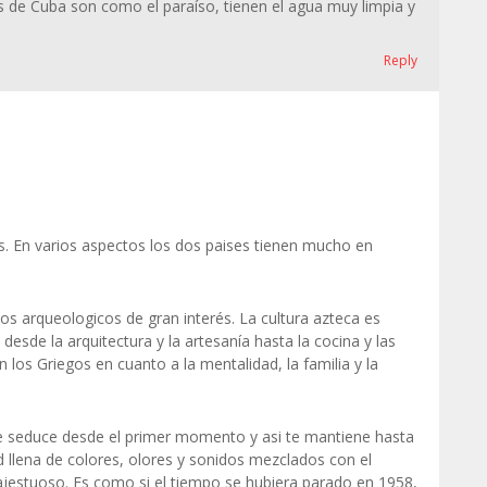
yas de Cuba son como el paraíso, tienen el agua muy limpia y
Reply
s. En varios aspectos los dos paises tienen mucho en
tios arqueologicos de gran interés. La cultura azteca es
 desde la arquitectura y la artesanía hasta la cocina y las
los Griegos en cuanto a la mentalidad, la familia y la
te seduce desde el primer momento y asi te mantiene hasta
d llena de colores, olores y sonidos mezclados con el
ajestuoso. Es como si el tiempo se hubiera parado en 1958,