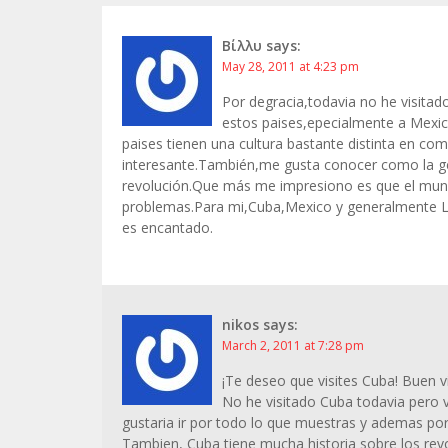
Βίλλυ
says:
May 28, 2011 at 4:23 pm
Por degracia,todavia no he visitado
estos paises,epecialmente a Mexi
paises tienen una cultura bastante distinta en co
interesante.También,me gusta conocer como la gen
revolución.Que más me impresiono es que el mun
problemas.Para mi,Cuba,Mexico y generalmente Lat
es encantado.
nikos
says:
March 2, 2011 at 7:28 pm
¡Te deseo que visites Cuba! Buen v
No he visitado Cuba todavia pero 
gustaria ir por todo lo que muestras y ademas por
Tambien, Cuba tiene mucha historia sobre los revol