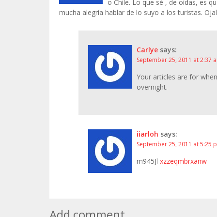
o Chile. Lo que sé , de oídas, es q
mucha alegría hablar de lo suyo a los turistas. Oj
Carlye
says:
September 25, 2011 at 2:37 
Your articles are for when
overnight.
iiarloh
says:
September 25, 2011 at 5:25 
m945Jl
xzzeqmbrxanw
Add comment