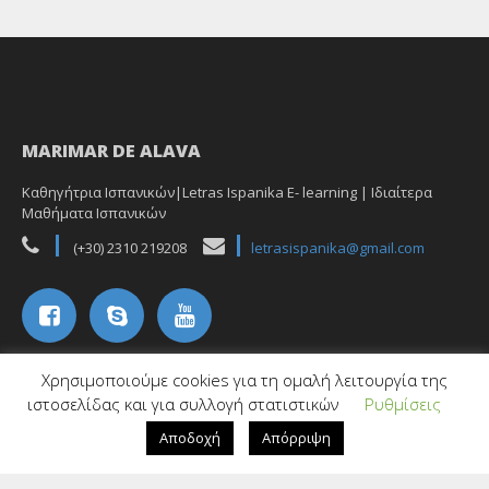
MARIMAR DE ALAVA
Καθηγήτρια Ισπανικών|Letras Ispanika E- learning | Ιδιαίτερα
Μαθήματα Ισπανικών
(+30) 2310 219208
letrasispanika@gmail.com
Χρησιμοποιούμε cookies για τη ομαλή λειτουργία της
ιστοσελίδας και για συλλογή στατιστικών
Ρυθμίσεις
Αποδοχή
Απόρριψη
Copyright ©2020 Letras Ispanika all rights reserved