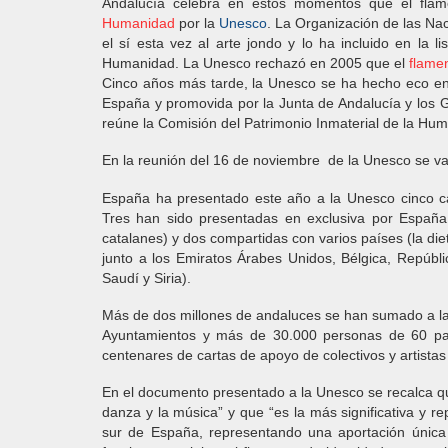
Andalucía celebra en estos momentos que el flam
Humanidad
por la
Unesco
.
La Organización
de las Na
el sí esta vez al arte jondo y lo ha incluido en la
Humanidad.
La Unesco
rechazó en 2005 que el
flame
Cinco años más tarde,
la Unesco
se ha hecho eco en 
España y promovida por
la Junta
de Andalucía y los 
reúne
la Comisión
del Patrimonio Inmaterial de
la Hum
En la reunión del 16 de noviembre de
la Unesco
se va
España ha presentado este año a
la Unesco
cinco c
Tres
han sido presentadas en exclusiva por España
catalanes) y dos compartidas con varios países (la diet
junto a los Emiratos Árabes Unidos, Bélgica, Repúbl
Saudí y Siria).
Más de dos millones de andaluces se han sumado a la 
Ayuntamientos y más de 30.000 personas de 60 paí
centenares de cartas de apoyo de colectivos y artista
En el documento presentado a
la Unesco
se recalca qu
danza y la música” y que “es la más significativa y re
sur de España, representando una aportación única