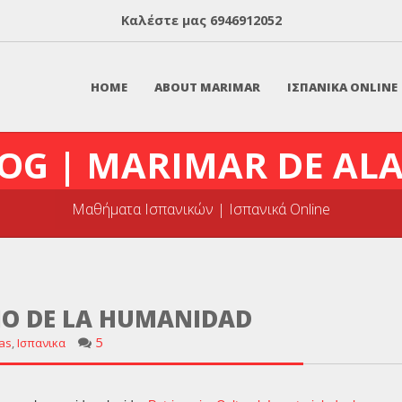
Καλέστε μας
6946912052
HOME
ABOUT MARIMAR
ΙΣΠΑΝΙΚΑ ONLINE
OG | MARIMAR DE AL
Μαθήματα Ισπανικών | Ισπανικά Online
IO DE LA HUMANIDAD
5
ias
,
Ισπανικα