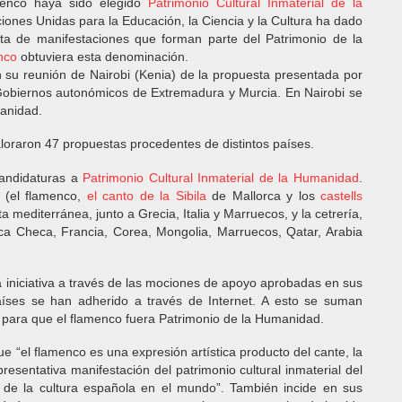
enco haya sido elegido
Patrimonio Cultural Inmaterial de la
ciones Unidas para
la Educación
,
la Ciencia
y
la Cultura
ha dado
 lista de manifestaciones que forman parte del Patrimonio de
la
nco
obtuviera esta denominación.
su reunión de Nairobi (Kenia) de la propuesta presentada por
Gobiernos autonómicos de Extremadura y Murcia. En Nairobi se
anidad.
loraron 47 propuestas procedentes de distintos países.
andidaturas a
Patrimonio Cultural Inmaterial de
la Humanidad
.
 (el flamenco,
el canto de
la Sibila
de Mallorca y los
castells
a mediterránea, junto a Grecia, Italia y Marruecos, y la cetrería,
ica Checa, Francia, Corea, Mongolia, Marruecos, Qatar, Arabia
iniciativa a través de las mociones de apoyo aprobadas en sus
ses se han adherido a través de Internet. A esto se suman
s para que el flamenco fuera Patrimonio de
la Humanidad.
e “el flamenco es una expresión artística producto del cante, la
presentativa manifestación del patrimonio cultural inmaterial del
 de la cultura española en el mundo”. También incide en sus