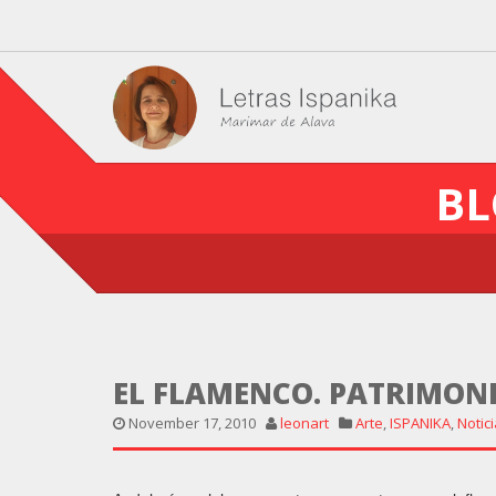
BL
EL FLAMENCO. PATRIMON
November 17, 2010
leonart
Arte
,
ISPANIKA
,
Notic