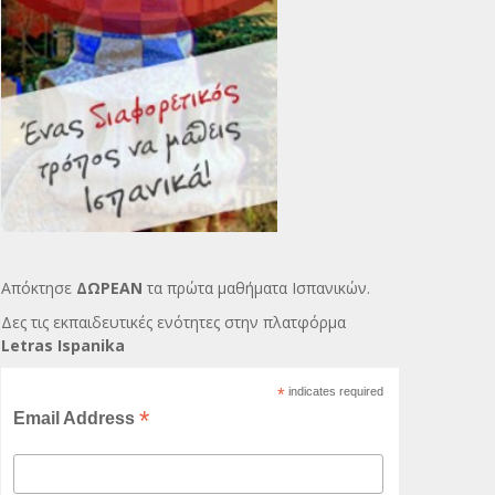
Απόκτησε
ΔΩΡΕΑΝ
τα πρώτα μαθήματα Ισπανικών.
Δες τις εκπαιδευτικές ενότητες στην πλατφόρμα
Letras Ispanika
*
indicates required
*
Email Address