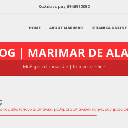
Καλέστε μας
6946912052
HOME
ABOUT MARIMAR
ΙΣΠΑΝΙΚΑ ONLINE
OG | MARIMAR DE AL
Μαθήματα Ισπανικών | Ισπανικά Online
;
ω να μαθω ισπανικα
,
ισπανικα
,
μαθηματα ισπανικων αθηνα
,
μαθηματα ισ