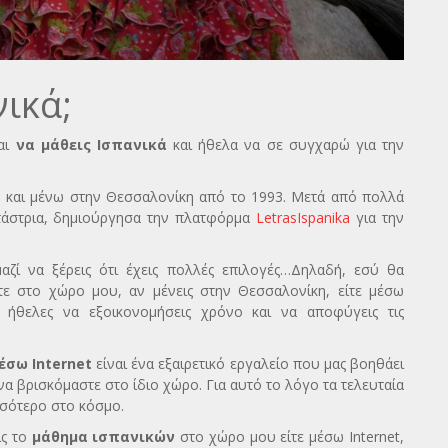
ικά;
αι
να μάθεις Ισπανικά
και ήθελα να σε συγχαρώ για την
δα και μένω στην Θεσσαλονίκη από το 1993. Μετά από πολλά
ετάστρια, δημιούργησα την πλατφόρμα
LetrasIspanika
για την
ζί να ξέρεις ότι έχεις πολλές επιλογές…Δηλαδή, εσύ θα
τε στο χώρο μου, αν μένεις στην Θεσσαλονίκη, είτε μέσω
α ήθελες να εξοικονομήσεις χρόνο και να αποφύγεις τις
σω Internet
είναι ένα εξαιρετικό εργαλείο που μας βοηθάει
να βρισκόμαστε στο ίδιο χώρο. Για αυτό το λόγο τα τελευταία
ισσότερο στο κόσμο.
ις το
μάθημα ισπανικών
στο χώρο μου είτε μέσω Internet,