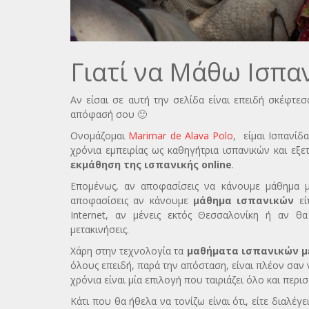
Γιατί να Μάθω Ισπαν
Αν είσαι σε αυτή την σελίδα είναι επειδή σκέφτεσ
απόφασή σου 🙂
Ονομάζομαι
Marimar de Alava Polo
, είμαι Ισπανί
χρόνια εμπειρίας ως καθηγήτρια ισπανικών και εξ
εκμάθηση της ισπανικής online
.
Επομένως, αν αποφασίσεις να κάνουμε μάθημα μα
αποφασίσεις αν κάνουμε
μάθημα ισπανικών
εί
Internet, αν μένεις εκτός Θεσσαλονίκη ή αν θ
μετακινήσεις.
Χάρη στην τεχνολογία τα
μαθήματα ισπανικών μέ
όλους επειδή, παρά την απόσταση, είναι πλέον σαν 
χρόνια είναι μία επιλογή που ταιριάζει όλο και περ
Κάτι που θα ήθελα να τονίζω είναι ότι, είτε διαλέγε