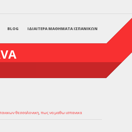
BLOG
ΙΔΙΑΙΤΕΡΑ ΜΑΘΗΜΑΤΑ ΙΣΠΑΝΙΚΩΝ
AVA
πανικων θεσσαλονικη
,
πως να μαθω ισπανικα