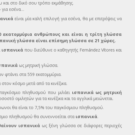
υ και στο δικό σου τρόπο εκμάθησης.
» για εσένα…
ανικά
είναι μία καλή επιλογή για εσένα, θα με επιτρέψεις να
0 εκατομμύρια ανθρώπους και είναι η τρίτη γλώσσα
σπανική γλώσσα είναι επίσημη γλώσσα σε 21 χώρες.
α
ισπανικά
που διεύθυνε ο καθηγητής Fernández Vítores και
σπανικά
ως μητρική γλώσσα.
ν φτάνει στα 559 εκατομμύρια.
 στον κόσμο μετά από τα κινέζικα.
 παγκόσμιο πληθυσμού που μιλάει
ισπανικά ως μητρική
οστό ομιλητών για τα κινέζικα και τα αγγλικά μειώνεται.
όφωνοι θα είναι το 7,5% του παγκόσμιου πληθυσμού.
κόσμιο πληθυσμού θα συνεννοείται στα
ισπανικά
.
θαίνουν ισπανικά
ως ξένη γλώσσα σε διάφορες περιοχές