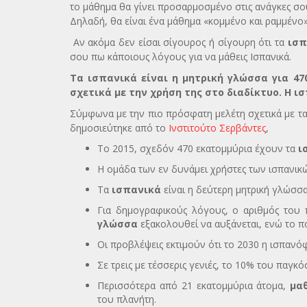
το μάθημα θα γίνει προσαρμοσμένο στις ανάγκες σο
Δηλαδή, θα είναι ένα μάθημα «κομμένο και ραμμένο
Αν ακόμα δεν είσαι σίγουρος ή σίγουρη ότι τα
ισπ
σου πω κάποιους λόγους για να μάθεις Ισπανικά.
Τα ισπανικά είναι η μητρική γλώσσα για 47
σχετικά με την χρήση της στο διαδίκτυο. Η ι
Σύμφωνα με την πιο πρόσφατη μελέτη σχετικά με τ
δημοσιεύτηκε από το
Ινστιτούτο Σερβάντες
,
Το 2015, σχεδόν 470 εκατομμύρια έχουν τα
ι
Η ομάδα των εν δυνάμει χρήστες των ισπανικώ
Τα
ισπανικά
είναι η δεύτερη μητρική γλώσσα
Για δημογραφικούς λόγους, ο αριθμός του
γλώσσα
εξακολουθεί να αυξάνεται, ενώ το ποσ
Οι προβλέψεις εκτιμούν ότι το 2030 η ισπαν
Σε τρεις με τέσσερις γενιές, το 10% του παγ
Περισσότερα από 21 εκατομμύρια άτομα,
μα
του πλανήτη.