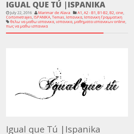
IGUAL QUE TÚ |ISPANIKA
July 22, 2016
Marimar de Alava
A1
,
A2 - B1
,
B1-B2
,
B2
,
cine
,
Cortometrajes
,
ISPANIKA
,
Temas
,
Ισπανικα
,
Ισπανικη Γραμματικη
θελω να μαθω ισπανικα
,
ισπανικα
,
μαθηματα ισπανικων online
,
πως να μαθω ισπανικα
Igual que Tú |Ispanika