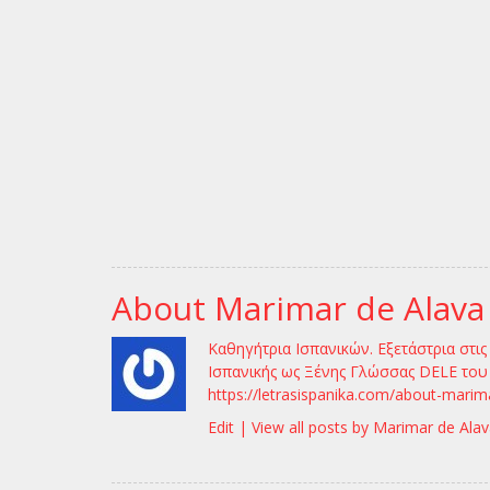
About Marimar de Alava
Καθηγήτρια Ισπανικών. Εξετάστρια στι
Ισπανικής ως Ξένης Γλώσσας DELE του 
https://letrasispanika.com/about-marim
Edit |
View all posts by Marimar de Ala