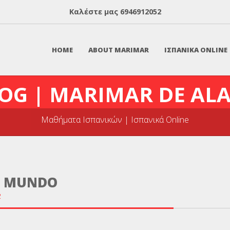
Καλέστε μας
6946912052
HOME
ABOUT MARIMAR
ΙΣΠΑΝΙΚΑ ONLINE
OG | MARIMAR DE AL
Μαθήματα Ισπανικών | Ισπανικά Online
L MUNDO
2