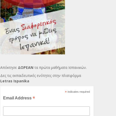
Απόκτησε
ΔΩΡΕΑΝ
τα πρώτα μαθήματα Ισπανικών.
Δες τις εκπαιδευτικές ενότητες στην πλατφόρμα
Letras Ispanika
*
indicates required
*
Email Address