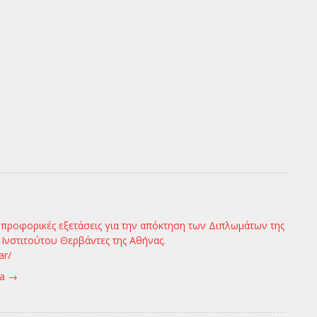
ς προφορικές εξετάσεις για την απόκτηση των Διπλωμάτων της
Ινστιτούτου Θερβάντες της Αθήνας.
ar/
va
→