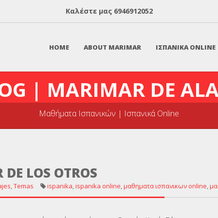
Καλέστε μας
6946912052
HOME
ABOUT MARIMAR
ΙΣΠΑΝΙΚΑ ONLINE
OG | MARIMAR DE AL
Μαθήματα Ισπανικών | Ισπανικά Online
R DE LOS OTROS
ajes
,
Temas
ispanika
,
ispanika online
,
μαθηματα ισπανικων online
,
μα