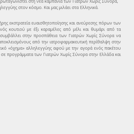
ρωταγωνιστεί στη νέα καμπάνια των Γιατρών Χωρίς Σύνορα,
εγγύης στον κόσμο. Και μας μιλάει στα Ελληνικά.
πλήρης εκστρατεία ευαισθητοποίησης και ανεύρεσης πόρων των
ός κουτιού με έξι καραμέλες από μέλι και θυμάρι από τα
 συμβάλλει στην προσπάθεια των Γιατρών Χωρίς Σύνορα να
αποκλεισμένους από την ιατροφαρμακευτική περίθαλψη στην
κτικό «όχημα» αλληλεγγύης αφού με την αγορά ενός πακέτου
ίας σε προγράμματα των Γιατρών Χωρίς Σύνορα στην Ελλάδα και