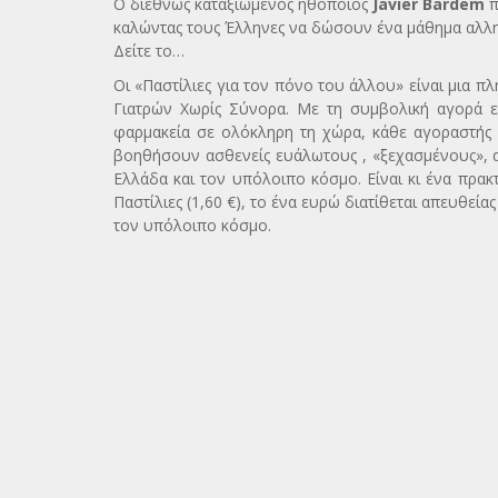
Ο διεθνώς καταξιωμένος ηθοποιός
Javier Bardem
π
καλώντας τους Έλληνες να δώσουν ένα μάθημα αλληλ
Δείτε το…
Οι «Παστίλιες για τον πόνο του άλλου» είναι μια 
Γιατρών Χωρίς Σύνορα. Με τη συμβολική αγορά εν
φαρμακεία σε ολόκληρη τη χώρα, κάθε αγοραστής
βοηθήσουν ασθενείς ευάλωτους , «ξεχασμένους», 
Ελλάδα και τον υπόλοιπο κόσμο. Είναι κι ένα πρα
Παστίλιες (1,60 €), το ένα ευρώ διατίθεται απευθε
τον υπόλοιπο κόσμο.