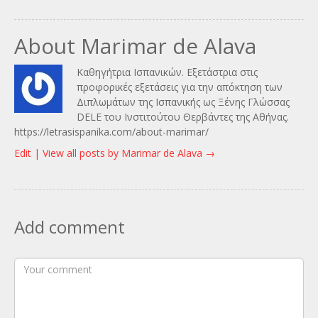
About Marimar de Alava
Καθηγήτρια Ισπανικών. Εξετάστρια στις
προφορικές εξετάσεις για την απόκτηση των
Διπλωμάτων της Ισπανικής ως Ξένης Γλώσσας
DELE του Ινστιτούτου Θερβάντες της Αθήνας.
https://letrasispanika.com/about-marimar/
Edit |
View all posts by Marimar de Alava
→
Add comment