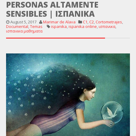
PERSONAS ALTAMENTE
SENSIBLES | ΙΣΠΑΝΙΚΑ
August 5, 2017
Marimar de Alava
C1
,
C2
,
Cortometrajes
,
Documental
,
Temas
ispanika
,
ispanika online
,
ισπανικα
,
ισπανικα μαθηματα