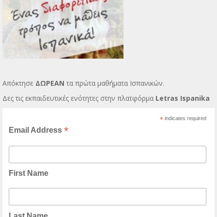
Απόκτησε
ΔΩΡΕΑΝ
τα πρώτα μαθήματα Ισπανικών.
Δες τις εκπαιδευτικές ενότητες στην πλατφόρμα
Letras Ispanika
*
indicates required
*
Email Address
First Name
Last Name