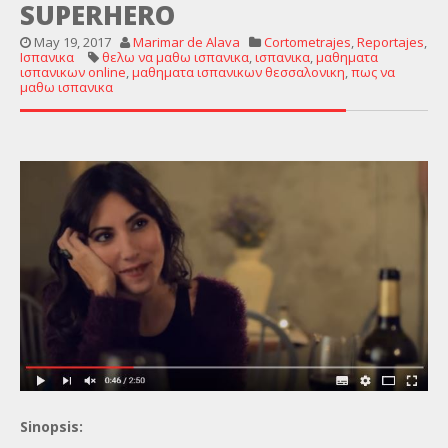
SUPERHERO
May 19, 2017
Marimar de Alava
Cortometrajes
,
Reportajes
,
Ισπανικα
θελω να μαθω ισπανικα
,
ισπανικα
,
μαθηματα
ισπανικων online
,
μαθηματα ισπανικων θεσσαλονικη
,
πως να
μαθω ισπανικα
Sinopsis: