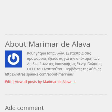
About Marimar de Alava
Καθηγήτρια Ισπανικών. Εξετάστρια στις
προφορικές εξετάσεις για την απόκτηση των
Διπλωμάτων της Ισπανικής ως Ξένης Γλώσσας
DELE του Ινστιτούτου Θερβάντες της Αθήνας.
https://letrasispanika.com/about-marimar/
Edit |
View all posts by Marimar de Alava
→
Add comment