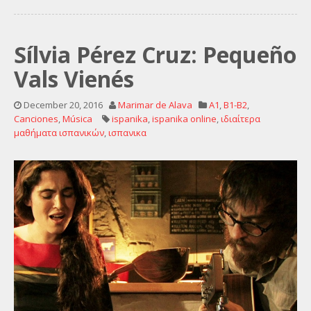
Sílvia Pérez Cruz: Pequeño
Vals Vienés
December 20, 2016
Marimar de Alava
A1
,
B1-B2
,
Canciones
,
Música
ispanika
,
ispanika online
,
ιδιαίτερα
μαθήματα ισπανικών
,
ισπανικα