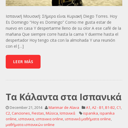
Ισπανική Μουσική: Σήμερα είναι Κυριακή Diego Torres. Hoy
Es Domingo “Hoy es Domingo” Como me gusta estar de
nuevo en casa Y despertarme lleno de su olor A ese café de la
mañana Que siempre corre hasta la cama Y duerme hasta el
despertador Hoy tengo cita con la almohada Y una reunión
con el […]
LEER MÁS
Τα Κάλαντα στα Ισπανικά
December 21, 2014
Marimar de Alava
A1
,
A2 - B1
,
B1-B2
,
C1
,
C2
,
Canciones
,
Fiestas
,
Música
,
Ισπανικά
ispanika
,
ispanika
online
,
ισπανικα
,
ισπανικα online
,
ισπανικά μαθήματα online
,
μαθήματα ισπανικών online