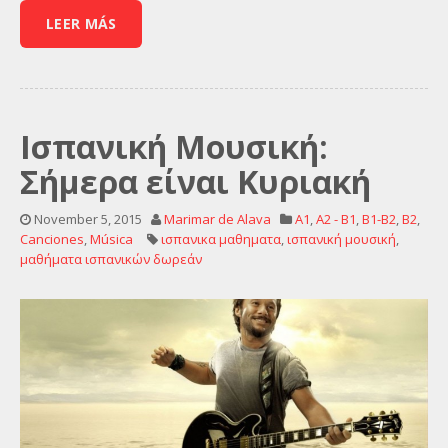
LEER MÁS
Ισπανική Μουσική:
Σήμερα είναι Κυριακή
November 5, 2015
Marimar de Alava
A1
,
A2 - B1
,
B1-B2
,
B2
,
Canciones
,
Música
ισπανικα μαθηματα
,
ισπανική μουσική
,
μαθήματα ισπανικών δωρεάν