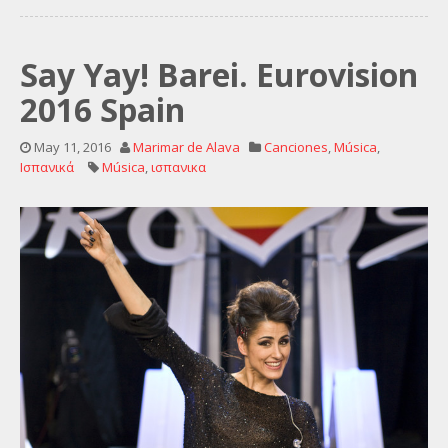
Say Yay! Barei. Eurovision
2016 Spain
May 11, 2016
Marimar de Alava
Canciones
,
Música
,
Ισπανικά
Música
,
ισπανικα