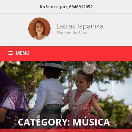
Καλέστε μας
6946912052
MENU
HOME
ABOUT MARIMAR
ΙΣΠΑΝΙΚΑ ONLINE
BLOG
ΙΔΙΑΙΤΕΡΑ ΜΑΘΗΜΑΤΑ ΙΣΠΑΝΙΚΩΝ
CATEGORY: MÚSICA