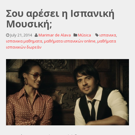
Σου αρέσει η Ισπανική
Μουσική;
July 21, 2014
Marimar de Alava
Música
ισπανικα
,
ισπανικα μαθηματα
,
μαθήματα ισπανικών online
,
μαθήματα
ισπανικών δωρεάν