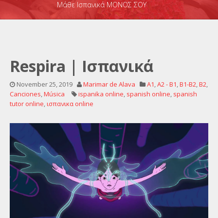
Μάθε Ισπανικά ΜΟΝΟΣ ΣΟΥ
Respira | Ισπανικά
November 25, 2019
Marimar de Alava
A1
,
A2 - B1
,
B1-B2
,
B2
,
Canciones
,
Música
ispanika online
,
spanish online
,
spanish
tutor online
,
ισπανικα online