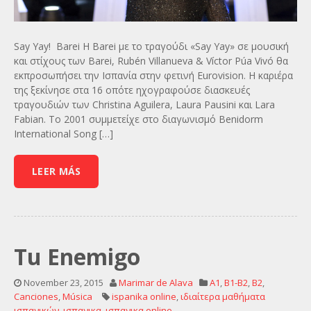
Say Yay! Barei Η Barei με το τραγούδι «Say Yay» σε μουσική
και στίχους των Barei, Rubén Villanueva & Víctor Púa Vivó θα
εκπροσωπήσει την Ισπανία στην φετινή Eurovision. Η καριέρα
της ξεκίνησε στα 16 οπότε ηχογραφούσε διασκευές
τραγουδιών των Christina Aguilera, Laura Pausini και Lara
Fabian. Το 2001 συμμετείχε στο διαγωνισμό Benidorm
International Song […]
LEER MÁS
Tu Enemigo
November 23, 2015
Marimar de Alava
A1
,
B1-B2
,
B2
,
Canciones
,
Música
ispanika online
,
ιδιαίτερα μαθήματα
ισπανικών
,
ισπανικα
,
ισπανικα online