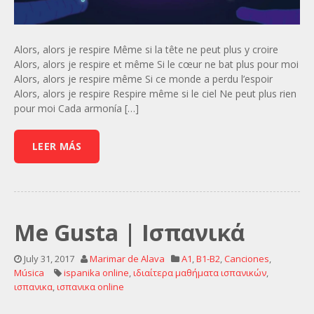
Alors, alors je respire Même si la tête ne peut plus y croire
Alors, alors je respire et même Si le cœur ne bat plus pour moi
Alors, alors je respire même Si ce monde a perdu l’espoir
Alors, alors je respire Respire même si le ciel Ne peut plus rien
pour moi Cada armonía […]
LEER MÁS
Me Gusta | Ισπανικά
July 31, 2017
Marimar de Alava
A1
,
B1-B2
,
Canciones
,
Música
ispanika online
,
ιδιαίτερα μαθήματα ισπανικών
,
ισπανικα
,
ισπανικα online