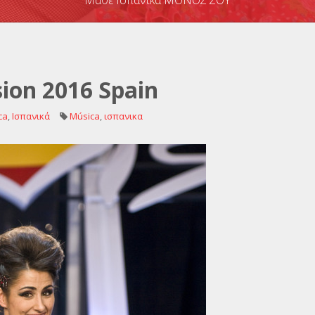
Μάθε Ισπανικά ΜΟΝΟΣ ΣΟΥ
sion 2016 Spain
ca
,
Ισπανικά
Música
,
ισπανικα