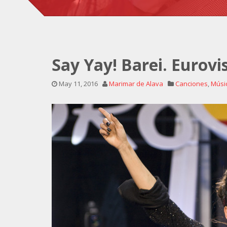
Say Yay! Barei. Eurovi
May 11, 2016
Marimar de Alava
Canciones
,
Músi