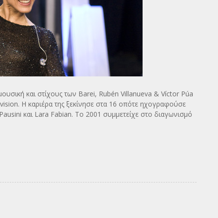
μουσική και στίχους των Barei, Rubén Villanueva & Víctor Púa
vision. Η καριέρα της ξεκίνησε στα 16 οπότε ηχογραφούσε
 Pausini και Lara Fabian. Το 2001 συμμετείχε στο διαγωνισμό