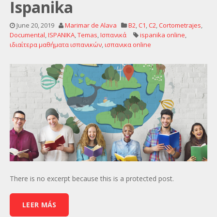
Ispanika
June 20, 2019
Marimar de Alava
B2
,
C1
,
C2
,
Cortometrajes
,
Documental
,
ISPANIKA
,
Temas
,
Ισπανικά
ispanika online
,
ιδιαίτερα μαθήματα ισπανικών
,
ισπανικα online
There is no excerpt because this is a protected post.
LEER MÁS