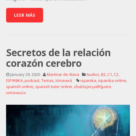
LEER MÁS
Secretos de la relación
corazón cerebro
January 29, 2020
Marimar de Alava
Audios
,
B2
,
C1
,
C2
,
ISPANIKA
,
podcast
,
Temas
,
Ισπανικά
ispanika
,
ispanika online
,
spanish online
,
spanish tutor online
,
ιδιαίτερα μαθήματα
ισπανικών