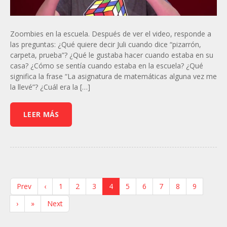
Zoombies en la escuela. Después de ver el video, responde a
las preguntas: ¿Qué quiere decir Juli cuando dice “pizarrón,
carpeta, prueba”? ¿Qué le gustaba hacer cuando estaba en su
casa? ¿Cómo se sentía cuando estaba en la escuela? ¿Qué
significa la frase “La asignatura de matemáticas alguna vez me
la llevé”? ¿Cuál era la […]
LEER MÁS
Prev
‹
1
2
3
4
5
6
7
8
9
›
»
Next