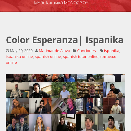
Μάθε Ισπανικά ΜΟΝΟΣ ΣΟΥ
Color Esperanza| Ispanika
May 20, 2020
Marimar de Alava
Canciones
ispanika
,
ispanika online
,
spanish online
,
spanish tutor online
,
ισπανικα
online