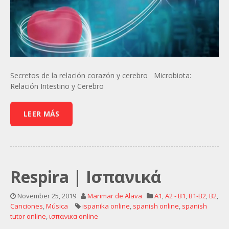
Secretos de la relación corazón y cerebro Microbiota:
Relación Intestino y Cerebro
LEER MÁS
Respira | Ισπανικά
November 25, 2019
Marimar de Alava
A1
,
A2 - B1
,
B1-B2
,
B2
,
Canciones
,
Música
ispanika online
,
spanish online
,
spanish
tutor online
,
ισπανικα online