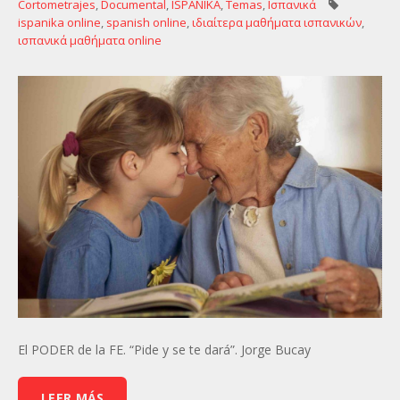
Cortometrajes
,
Documental
,
ISPANIKA
,
Temas
,
Ισπανικά
ispanika online
,
spanish online
,
ιδιαίτερα μαθήματα ισπανικών
,
ισπανικά μαθήματα online
El PODER de la FE. “Pide y se te dará”. Jorge Bucay
LEER MÁS