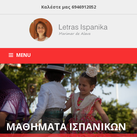
Καλέστε μας
6946912052
MENU
HOME
ABOUT MARIMAR
ΙΣΠΑΝΙΚΑ ONLINE
BLOG
ΙΔΙΑΙΤΕΡΑ ΜΑΘΗΜΑΤΑ ΙΣΠΑΝΙΚΩΝ
ΜΑΘΗΜΑΤΑ ΙΣΠΑΝΙΚΩΝ