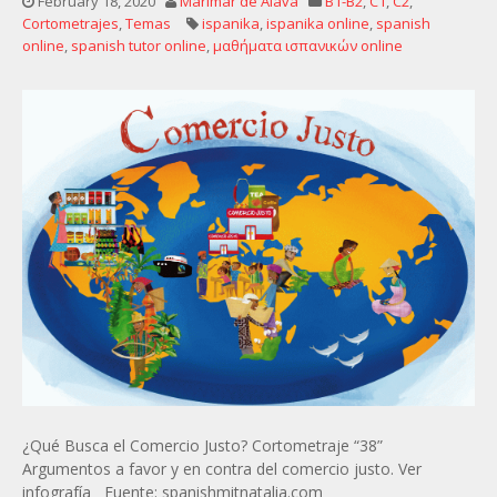
February 18, 2020
Marimar de Alava
B1-B2
,
C1
,
C2
,
Cortometrajes
,
Temas
ispanika
,
ispanika online
,
spanish
online
,
spanish tutor online
,
μαθήματα ισπανικών online
¿Qué Busca el Comercio Justo? Cortometraje “38”
Argumentos a favor y en contra del comercio justo. Ver
infografía Fuente: spanishmitnatalia.com