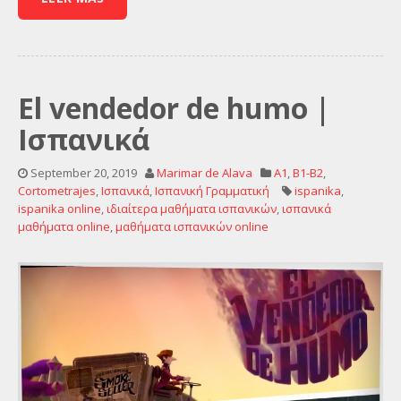
El vendedor de humo |
Ισπανικά
September 20, 2019
Marimar de Alava
A1
,
B1-B2
,
Cortometrajes
,
Ισπανικά
,
Ισπανική Γραμματική
ispanika
,
ispanika online
,
ιδιαίτερα μαθήματα ισπανικών
,
ισπανικά
μαθήματα online
,
μαθήματα ισπανικών online