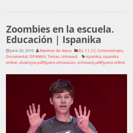
Zoombies en la escuela.
Educación | Ispanika
June 20, 2019
Marimar de Alava
B2
,
C1
,
C2
,
Cortometrajes
,
Documental
,
ISPANIKA
,
Temas
,
Ισπανικά
ispanika
,
ispanika
online
,
ιδιαίτερα μαθήματα ισπανικών
,
ισπανικά μαθήματα online